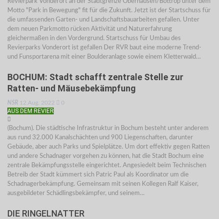
Revierpark Vonderort an der Stadtgrenze Oberhausen/Bottrop unter dem
Motto "Park in Bewegung" fit für die Zukunft. Jetzt ist der Startschuss für
die umfassenden Garten- und Landschaftsbauarbeiten gefallen. Unter
dem neuen Parkmotto rücken Aktivität und Naturerfahrung
gleichermaßen in den Vordergrund. Startschuss für Umbau des
Revierparks Vonderort ist gefallen Der RVR baut eine moderne Trend-
und Funsportarena mit einer Boulderanlage sowie einem Kletterwald…
BOCHUM: Stadt schafft zentrale Stelle zur
Ratten- und Mäusebekämpfung
NSR
12.Aug. 2022
0
AUS DEM REVIER
(Bochum). Die städtische Infrastruktur in Bochum besteht unter anderem
aus rund 32.000 Kanalschächten und 900 Liegenschaften, darunter
Gebäude, aber auch Parks und Spielplätze. Um dort effektiv gegen Ratten
und andere Schadnager vorgehen zu können, hat die Stadt Bochum eine
zentrale Bekämpfungsstelle eingerichtet. Angesiedelt beim Technischen
Betreib der Stadt kümmert sich Patric Paul als Koordinator um die
Schadnagerbekämpfung. Gemeinsam mit seinen Kollegen Ralf Kaiser,
ausgebildeter Schädlingsbekämpfer, und seinem…
DIE RINGELNATTER