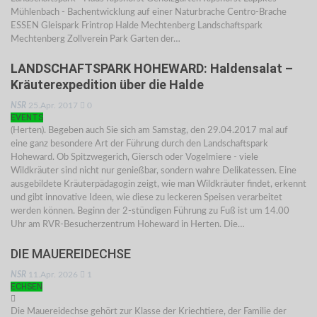
Mühlenbach - Bachentwicklung auf einer Naturbrache Centro-Brache
ESSEN Gleispark Frintrop Halde Mechtenberg Landschaftspark
Mechtenberg Zollverein Park Garten der…
LANDSCHAFTSPARK HOHEWARD: Haldensalat –
Kräuterexpedition über die Halde
NSR
25.Apr. 2017
0
EVENTS
(Herten). Begeben auch Sie sich am Samstag, den 29.04.2017 mal auf
eine ganz besondere Art der Führung durch den Landschaftspark
Hoheward. Ob Spitzwegerich, Giersch oder Vogelmiere - viele
Wildkräuter sind nicht nur genießbar, sondern wahre Delikatessen. Eine
ausgebildete Kräuterpädagogin zeigt, wie man Wildkräuter findet, erkennt
und gibt innovative Ideen, wie diese zu leckeren Speisen verarbeitet
werden können. Beginn der 2-stündigen Führung zu Fuß ist um 14.00
Uhr am RVR-Besucherzentrum Hoheward in Herten. Die…
DIE MAUEREIDECHSE
NSR
11.Apr. 2026
1
ECHSEN
Die Mauereidechse gehört zur Klasse der Kriechtiere, der Familie der