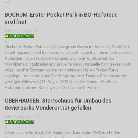
an…
BOCHUM: Erster Pocket Park in BO-Hofstede
eröffnet
NSR
1.Sep. 2022
0
AUS DEM REVIER
(Bochum). Pocket Parks sind kleine grüne Oasen mitten in der Stadt, Orte
zum Entspannen und Innehalten im Schatten von Bäumen und Sträuchern.
Außerdem haben Pocket Parks einen positiven Einfluss auf das
Mikroklima in Stadtteilen und sind eine Nahrungsquelle für Insekten und
Vögel. Auch in Bochum werden an mehreren Stellen Pocket Parks
angelegt – den ersten hat Oberbürgermeister Thomas Eiskirch nun am
gestrigen Mittwoch (31. August 2022), an der Riemker Straße in
Hofstede eröffnet. Kleine grüne Oasen zum Verweilen…
OBERHAUSEN: Startschuss für Umbau des
Revierparks Vonderort ist gefallen
NSR
15.Aug. 2022
0
AUS DEM REVIER
(Oberhausen/Bottrop). Der Regionalverband Ruhr (RVR) macht den