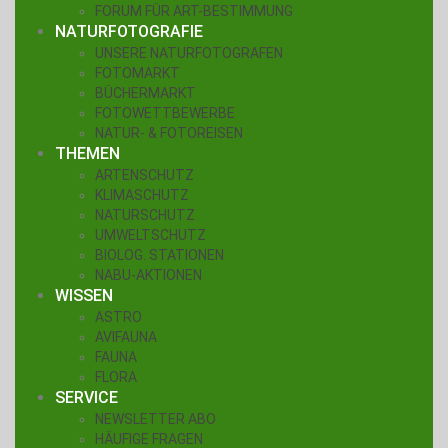
FORUM FÜR ART-BESTIMMUNG
NATURFOTOGRAFIE
UNSERE NATURFOTOGRAFEN
FOTOMARKT
BÜCHERMARKT
FOTOWETTBEWERBE
NATUR- & FOTOREISEN
THEMEN
ARTENSCHUTZ
KLIMASCHUTZ
NATURSCHUTZ
UMWELTSCHUTZ
BIOLOG. STATIONEN
NABU-AKTIONEN
WISSEN
ASTRO
AVIFAUNA
FAUNA
FLORA
SERVICE
NEWSLETTER ABO
HÄUFIGE FRAGEN