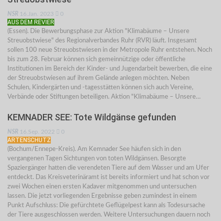
NSR
16.Jan. 2023
0
AUS DEM REVIER
(Essen). Die Bewerbungsphase zur Aktion "Klimabäume – Unsere
Streuobstwiese" des Regionalverbandes Ruhr (RVR) läuft. Insgesamt
sollen 100 neue Streuobstwiesen in der Metropole Ruhr entstehen. Noch
bis zum 28. Februar können sich gemeinnützige oder öffentliche
Institutionen im Bereich der Kinder- und Jugendarbeit bewerben, die eine
der Streuobstwiesen auf ihrem Gelände anlegen möchten. Neben
Schulen, Kindergärten und -tagesstätten können sich auch Vereine,
Verbände oder Stiftungen beteiligen. Aktion "Klimabäume – Unsere…
KEMNADER SEE: Tote Wildgänse gefunden
NSR
16.Sep. 2022
0
ARTENSCHUTZ
(Bochum/Ennepe-Kreis). Am Kemnader See häufen sich in den
vergangenen Tagen Sichtungen von toten Wildgänsen. Besorgte
Spaziergänger hatten die verendeten Tiere auf dem Wasser und am Ufer
entdeckt. Das Kreisveterinäramt ist bereits informiert und hat schon vor
zwei Wochen einen ersten Kadaver mitgenommen und untersuchen
lassen. Die jetzt vorliegenden Ergebnisse geben zumindest in einem
Punkt Aufschluss: Die gefürchtete Geflügelpest kann als Todesursache
der Tiere ausgeschlossen werden. Weitere Untersuchungen dauern noch