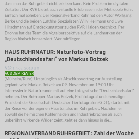
dass man das Ruhrgebiet nicht erleben kann. Kein Problem im digitalen
Zeitalter: Der RVR bietet auch virtuelle Erlebnisse in der Metropole Ruhr.
Einfach mal abheben: Der Regionalverband Ruhr hat den Autor Wolfgang
Berke und die beiden Luftfilm-Spezialisten Willy Hellmann und Uwe
Hirschmann auf Entdeckungstour zu den RVR-Halden geschickt. Per
Drohne hat das Team die Vogelperspektive auf die Landmarken der
Region filmisch konserviert. Wer mitfliegen…
HAUS RUHRNATUR: Naturfoto-Vortrag
„Deutschlandsafari“ von Markus Botzek
NSR
1.Nov. 2018
0
AUS DEM REVIER
(Mülheim/Ruhr). Ursprünglich als Abschlussvortrag zur Ausstellung
geplant, wird Markus Botzek am 09. November um 19:00 Uhr
interessierte Naturfreunde mit auf eine fotografische "Deutschlandsafari"
nehmen. Der Bottroper Markus Botzek, Profifotograf und ehemaliger
Präsident der Gesellschaft Deutscher Tierfotografen (GDT), startet mit
der Reise vor der eigenen Haustür, also im Ruhrgebiet. Nachdem er
sowohl die heimischen Kohlenhalden und Industriebrachen als auch
unberührt wirkende Wälder zeigt, geht es dann hinaus in die…
REGIONALVERBAND RUHRGEBIET: Zahl der Woche