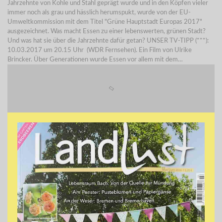
Jahrzehnte von Kohle und Stahl geprägt wurde und in den Köpfen vieler
immer noch als grau und hässlich herumspukt, wurde von der EU-
Umweltkommission mit dem Titel "Grüne Hauptstadt Europas 2017"
ausgezeichnet. Was macht Essen zu einer lebenswerten, grünen Stadt?
Und was hat sie über die Jahrzehnte dafür getan? UNSER TV-TIPP (***):
10.03.2017 um 20.15 Uhr (WDR Fernsehen). Ein Film von Ulrike
Brincker. Über Generationen wurde Essen vor allem mit dem…