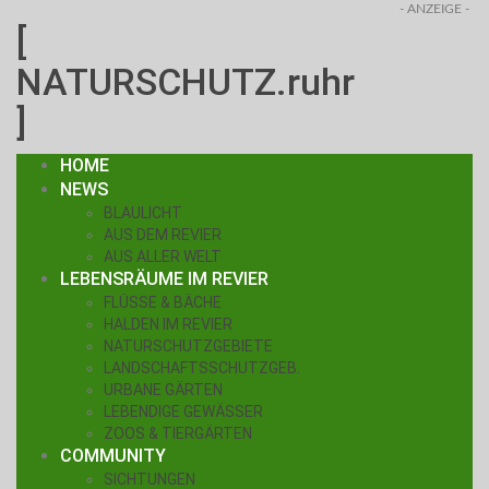
- ANZEIGE -
[
NATURSCHUTZ.ruhr
]
HOME
NEWS
BLAULICHT
AUS DEM REVIER
AUS ALLER WELT
LEBENSRÄUME IM REVIER
FLÜSSE & BÄCHE
HALDEN IM REVIER
NATURSCHUTZGEBIETE
LANDSCHAFTSSCHUTZGEB.
URBANE GÄRTEN
LEBENDIGE GEWÄSSER
ZOOS & TIERGÄRTEN
COMMUNITY
SICHTUNGEN