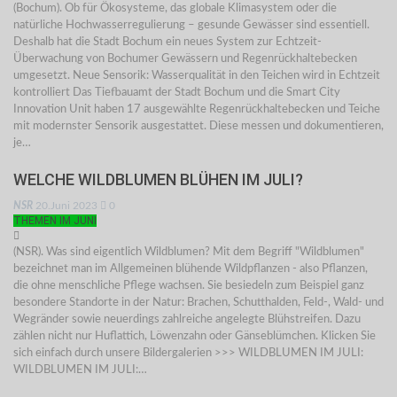
(Bochum). Ob für Ökosysteme, das globale Klimasystem oder die
natürliche Hochwasserregulierung – gesunde Gewässer sind essentiell.
Deshalb hat die Stadt Bochum ein neues System zur Echtzeit-
Überwachung von Bochumer Gewässern und Regenrückhaltebecken
umgesetzt. Neue Sensorik: Wasserqualität in den Teichen wird in Echtzeit
kontrolliert Das Tiefbauamt der Stadt Bochum und die Smart City
Innovation Unit haben 17 ausgewählte Regenrückhaltebecken und Teiche
mit modernster Sensorik ausgestattet. Diese messen und dokumentieren,
je…
WELCHE WILDBLUMEN BLÜHEN IM JULI?
NSR
20.Juni 2023
0
THEMEN IM JUNI
(NSR). Was sind eigentlich Wildblumen? Mit dem Begriff "Wildblumen"
bezeichnet man im Allgemeinen blühende Wildpflanzen - also Pflanzen,
die ohne menschliche Pflege wachsen. Sie besiedeln zum Beispiel ganz
besondere Standorte in der Natur: Brachen, Schutthalden, Feld-, Wald- und
Wegränder sowie neuerdings zahlreiche angelegte Blühstreifen. Dazu
zählen nicht nur Huflattich, Löwenzahn oder Gänseblümchen. Klicken Sie
sich einfach durch unsere Bildergalerien >>> WILDBLUMEN IM JULI:
WILDBLUMEN IM JULI:…