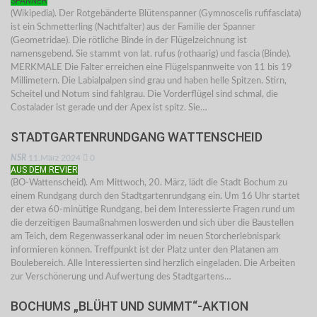
SPANNER
(Wikipedia). Der Rotgebänderte Blütenspanner (Gymnoscelis rufifasciata)
ist ein Schmetterling (Nachtfalter) aus der Familie der Spanner
(Geometridae). Die rötliche Binde in der Flügelzeichnung ist
namensgebend. Sie stammt von lat. rufus (rothaarig) und fascia (Binde).
MERKMALE Die Falter erreichen eine Flügelspannweite von 11 bis 19
Millimetern. Die Labialpalpen sind grau und haben helle Spitzen. Stirn,
Scheitel und Notum sind fahlgrau. Die Vorderflügel sind schmal, die
Costalader ist gerade und der Apex ist spitz. Sie…
STADTGARTENRUNDGANG WATTENSCHEID
NSR
11.März 2024
0
AUS DEM REVIER
(BO-Wattenscheid). Am Mittwoch, 20. März, lädt die Stadt Bochum zu
einem Rundgang durch den Stadtgartenrundgang ein. Um 16 Uhr startet
der etwa 60-minütige Rundgang, bei dem Interessierte Fragen rund um
die derzeitigen Baumaßnahmen loswerden und sich über die Baustellen
am Teich, dem Regenwasserkanal oder im neuen Storcherlebnispark
informieren können. Treffpunkt ist der Platz unter den Platanen am
Boulebereich. Alle Interessierten sind herzlich eingeladen. Die Arbeiten
zur Verschönerung und Aufwertung des Stadtgartens…
BOCHUMS „BLÜHT UND SUMMT“-AKTION