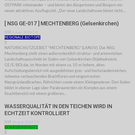
OSTPARK miteinander – und bietet den Bürgerinnen und Bürgern ein
neues attraktives Ausflugsziel. „Der neue Landschaftssee bietet nicht…
[ NSG GE-017 ] MECHTENBERG (Gelsenkirchen)
NSR
8.Aug. 2023
0
REGIONALE BIOTOPE
NATURSCHUTZGEBIET "MECHTENBERG" (LANUV). Das NSG
Mechtenberg stellt einen außerordentlich struktur- und artenreichen
Landschaftsausschnitt im Süden von Gelsenkirchen (Städtedreieck
GE/E/BO) dar, im Norden mit einem ca. 10 m hohem, alten
Aufschüttungsbereich mit ausgedehnten gras- und hochstaudenreichen,
teilweise verbuschenden Brachfluren und eingestreuten
Nassgrünlandbrachen, Röhrichten sowie einem Kleingewässer. Den Süden
bildet in ebener Lage über Parabraunerden ein Komplex aus einem
Feuchtbereich mit einem größeren…
WASSERQUALITÄT IN DEN TEICHEN WIRD IN
ECHTZEIT KONTROLLIERT
NSR
30.Juni 2023
0
GEWÄSSERSCHUTZ