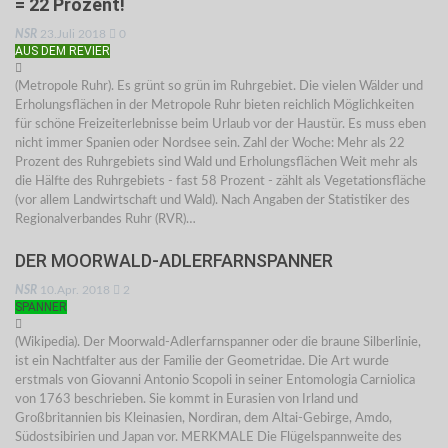
= 22 Prozent!
NSR
23.Juli 2018
0
AUS DEM REVIER
(Metropole Ruhr). Es grünt so grün im Ruhrgebiet. Die vielen Wälder und
Erholungsflächen in der Metropole Ruhr bieten reichlich Möglichkeiten
für schöne Freizeiterlebnisse beim Urlaub vor der Haustür. Es muss eben
nicht immer Spanien oder Nordsee sein. Zahl der Woche: Mehr als 22
Prozent des Ruhrgebiets sind Wald und Erholungsflächen Weit mehr als
die Hälfte des Ruhrgebiets - fast 58 Prozent - zählt als Vegetationsfläche
(vor allem Landwirtschaft und Wald). Nach Angaben der Statistiker des
Regionalverbandes Ruhr (RVR)…
DER MOORWALD-ADLERFARNSPANNER
NSR
10.Apr. 2018
2
SPANNER
(Wikipedia). Der Moorwald-Adlerfarnspanner oder die braune Silberlinie,
ist ein Nachtfalter aus der Familie der Geometridae. Die Art wurde
erstmals von Giovanni Antonio Scopoli in seiner Entomologia Carniolica
von 1763 beschrieben. Sie kommt in Eurasien von Irland und
Großbritannien bis Kleinasien, Nordiran, dem Altai-Gebirge, Amdo,
Südostsibirien und Japan vor. MERKMALE Die Flügelspannweite des