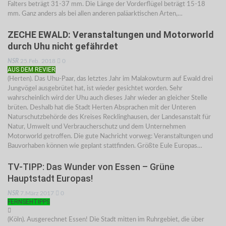
Falters beträgt 31-37 mm. Die Länge der Vorderflügel beträgt 15-18
mm. Ganz anders als bei allen anderen paläarktischen Arten,…
ZECHE EWALD: Veranstaltungen und Motorworld
durch Uhu nicht gefährdet
NSR
25.Feb. 2018
0
AUS DEM REVIER
(Herten). Das Uhu-Paar, das letztes Jahr im Malakowturm auf Ewald drei
Jungvögel ausgebrütet hat, ist wieder gesichtet worden. Sehr
wahrscheinlich wird der Uhu auch dieses Jahr wieder an gleicher Stelle
brüten. Deshalb hat die Stadt Herten Absprachen mit der Unteren
Naturschutzbehörde des Kreises Recklinghausen, der Landesanstalt für
Natur, Umwelt und Verbraucherschutz und dem Unternehmen
Motorworld getroffen. Die gute Nachricht vorweg: Veranstaltungen und
Bauvorhaben können wie geplant stattfinden. Größte Eule Europas…
TV-TIPP: Das Wunder von Essen – Grüne
Hauptstadt Europas!
NSR
7.März 2017
0
FERNSEHTIPPS
(Köln). Ausgerechnet Essen! Die Stadt mitten im Ruhrgebiet, die über