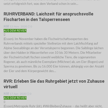
setzt erfolgreich fort, was dem Verband schon in sein…
RUHRVERBAND: Laichzeit für anspruchsvolle
Fischarten in den Talsperrenseen
NSR
12.Nov. 2020
0
AUS DEM REVIER
(Essen). Im November haben die Fischwirtschaftsexperten des
Ruhrverbands mittels spezieller Stellnetze mit dem Laichfischfang auf
Alpine Seesaiblinge an der Versetalsperre begonnen. Die Saiblinge laichen
über den Halden in Wassertiefen von 10 bis 30 Metern. Die Mitarbeiter
der Fischwirtschaft fischen sowohl weibliche Tiere, die sogenannten
Rogener, als auch männliche Exemplare (Milchner) ab, um Eier (Rogen) und
Sperma zu gewinnen. Bis zu 16.000 Eier können, abhängig von der Anzahl
der Eier und dem Körpergewicht des…
RVR: Erleben Sie das Ruhrgebiet jetzt von Zuhause
virtuell
NSR
17.Apr. 2020
0
AUS DEM REVIER
(Essen).Metropole Ruhr (idr). #WirBleibenZuhause – das heißt aber nicht,