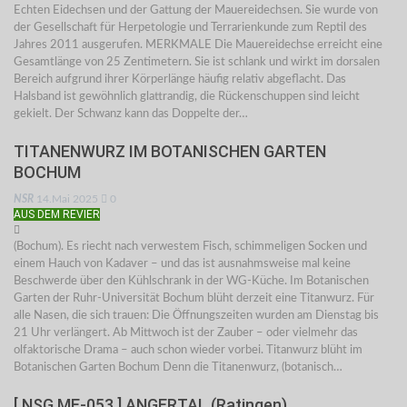
Echten Eidechsen und der Gattung der Mauereidechsen. Sie wurde von
der Gesellschaft für Herpetologie und Terrarienkunde zum Reptil des
Jahres 2011 ausgerufen. MERKMALE Die Mauereidechse erreicht eine
Gesamtlänge von 25 Zentimetern. Sie ist schlank und wirkt im dorsalen
Bereich aufgrund ihrer Körperlänge häufig relativ abgeflacht. Das
Halsband ist gewöhnlich glattrandig, die Rückenschuppen sind leicht
gekielt. Der Schwanz kann das Doppelte der…
TITANENWURZ IM BOTANISCHEN GARTEN
BOCHUM
NSR
14.Mai 2025
0
AUS DEM REVIER
(Bochum). Es riecht nach verwestem Fisch, schimmeligen Socken und
einem Hauch von Kadaver – und das ist ausnahmsweise mal keine
Beschwerde über den Kühlschrank in der WG-Küche. Im Botanischen
Garten der Ruhr-Universität Bochum blüht derzeit eine Titanwurz. Für
alle Nasen, die sich trauen: Die Öffnungszeiten wurden am Dienstag bis
21 Uhr verlängert. Ab Mittwoch ist der Zauber – oder vielmehr das
olfaktorische Drama – auch schon wieder vorbei. Titanwurz blüht im
Botanischen Garten Bochum Denn die Titanenwurz, (botanisch…
[ NSG ME-053 ] ANGERTAL (Ratingen)