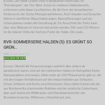
(Essen). Die Halde Großes Holz in Bergkamen macht blau: Im
"Korridorpark", der Ost-West-Achse im mittleren Haldenbereich,
schimmern zehn blaue Leuchttürme, die die Form des benachbarten
Förderturms der Zeche Monopol aufnehmen. Auch Stauden und Sträucher
blühen in sämtlichen Blauschattierungen. Baumpflanzungen und ein
Gräserplateau runden die Gestaltung ab. Ein Ausschnitt des Parks kann
über eine Webcam im Internet betrachtet werden. Mit rund 150 Metern
ist die Adener Höhe der höchste Punkt der Halde. Die ovale…
RVR-SOMMERSERIE HALDEN (5): ES GRÜNT SO
GRÜN…
NSR
22.Juli 2022
0
AUS DEM REVIER
(Essen). Obwohl die Voraussetzungen wahrlich alles andere als
paradiesisch waren, sind auf den zahlreichen Halden im Ruhrgebiet kleine
Naturparadiese entstanden. Allein mehr als 500 Pflanzenarten gibt es, die
mit den kargen Verhältnissen auf den Industrieböden aus Schlacken,
Schutt, Schlamm und Asche zurechtkommen. Dazu zählen Exoten wie die
aus Nordamerika stammenden Robinien und der asiatische Götterbaum,
aber auch heimische Wildkräuter und Überlebenskünstler wie
Brombeersträucher, Wildrosen, Johanniskraut und…