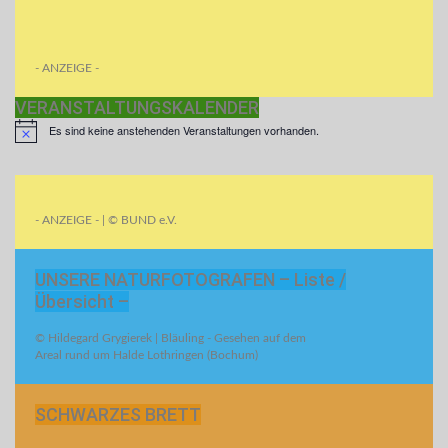
- ANZEIGE -
VERANSTALTUNGSKALENDER
Es sind keine anstehenden Veranstaltungen vorhanden.
- ANZEIGE - | © BUND e.V.
UNSERE NATURFOTOGRAFEN – Liste /
Übersicht –
© Hildegard Grygierek | Bläuling - Gesehen auf dem
Areal rund um Halde Lothringen (Bochum)
SCHWARZES BRETT