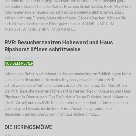
die ohne menschliche Pflege wachsen. Sie besiedeln zum Beispiel ganz
besondere Standorte in der Natur: Brachen, Schutthalden, Feld-, Wald- und
Wegränder sowie neuerdings zahlreiche angelegte Blühstreifen. Dazu
zählen nicht nur Disteln, Natternkopf oder Gänseblümchen. Klicken Sie
sich einfach durch unsere Bildergalerien >>> WILDBLUMEN IM
AUGUST: WILDBLUMEN IM AUGUST:…
RVR: Besucherzentren Hoheward und Haus
Ripshorst öffnen schrittweise
NSR
21.Mai 2021
0
AUS DEM REVIER
(Metropole Ruhr). Nach Monaten der coronabedingten Schließungen kehrt
auch in den Besucherzentren des Regionalverbandes Ruhr (RVR)
schrittweise das öffentliche Leben zurück. Am Samstag, 22. Mai, öffnen
die RVR-Besucherzentren Hoheward in Herten/Recklinghausen und Haus
Ripshorst in Oberhausen. Das RVR-NaturForum Bislicher Insel in Xanten
(Kreis Wesel) und das RVR-Besucherzentrum Heidhof in Bottrop bleiben
vorerst geschlossen, da die Innen- und Ausstellungsräume den
Besucherinnen und Besuchern nicht ausreichend Platz…
DIE HERINGSMÖWE