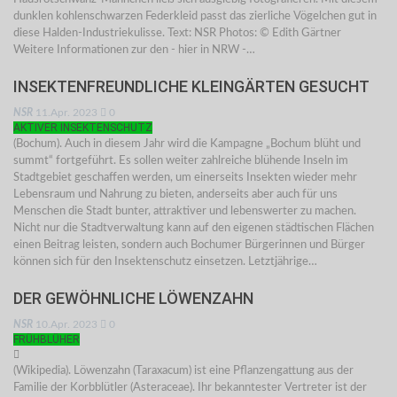
dunklen kohlenschwarzen Federkleid passt das zierliche Vögelchen gut in
diese Halden-Industriekulisse. Text: NSR Photos: © Edith Gärtner
Weitere Informationen zur den - hier in NRW -…
INSEKTENFREUNDLICHE KLEINGÄRTEN GESUCHT
NSR
11.Apr. 2023
0
AKTIVER INSEKTENSCHUTZ
(Bochum). Auch in diesem Jahr wird die Kampagne „Bochum blüht und
summt“ fortgeführt. Es sollen weiter zahlreiche blühende Inseln im
Stadtgebiet geschaffen werden, um einerseits Insekten wieder mehr
Lebensraum und Nahrung zu bieten, anderseits aber auch für uns
Menschen die Stadt bunter, attraktiver und lebenswerter zu machen.
Nicht nur die Stadtverwaltung kann auf den eigenen städtischen Flächen
einen Beitrag leisten, sondern auch Bochumer Bürgerinnen und Bürger
können sich für den Insektenschutz einsetzen. Letztjährige…
DER GEWÖHNLICHE LÖWENZAHN
NSR
10.Apr. 2023
0
FRÜHBLÜHER
(Wikipedia). Löwenzahn (Taraxacum) ist eine Pflanzengattung aus der
Familie der Korbblütler (Asteraceae). Ihr bekanntester Vertreter ist der