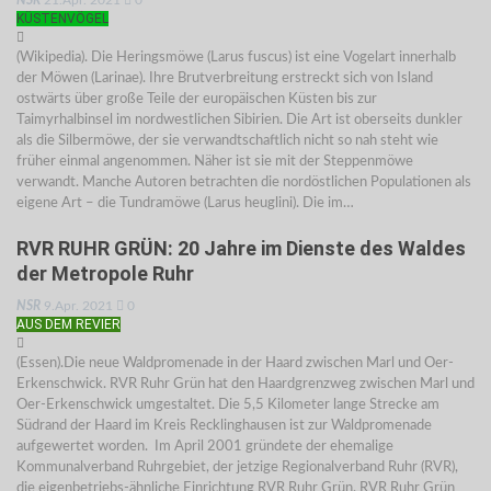
NSR
21.Apr. 2021
0
KÜSTENVÖGEL
(Wikipedia). Die Heringsmöwe (Larus fuscus) ist eine Vogelart innerhalb
der Möwen (Larinae). Ihre Brutverbreitung erstreckt sich von Island
ostwärts über große Teile der europäischen Küsten bis zur
Taimyrhalbinsel im nordwestlichen Sibirien. Die Art ist oberseits dunkler
als die Silbermöwe, der sie verwandtschaftlich nicht so nah steht wie
früher einmal angenommen. Näher ist sie mit der Steppenmöwe
verwandt. Manche Autoren betrachten die nordöstlichen Populationen als
eigene Art – die Tundramöwe (Larus heuglini). Die im…
RVR RUHR GRÜN: 20 Jahre im Dienste des Waldes
der Metropole Ruhr
NSR
9.Apr. 2021
0
AUS DEM REVIER
(Essen).Die neue Waldpromenade in der Haard zwischen Marl und Oer-
Erkenschwick. RVR Ruhr Grün hat den Haardgrenzweg zwischen Marl und
Oer-Erkenschwick umgestaltet. Die 5,5 Kilometer lange Strecke am
Südrand der Haard im Kreis Recklinghausen ist zur Waldpromenade
aufgewertet worden. Im April 2001 gründete der ehemalige
Kommunalverband Ruhrgebiet, der jetzige Regionalverband Ruhr (RVR),
die eigenbetriebs-ähnliche Einrichtung RVR Ruhr Grün. RVR Ruhr Grün