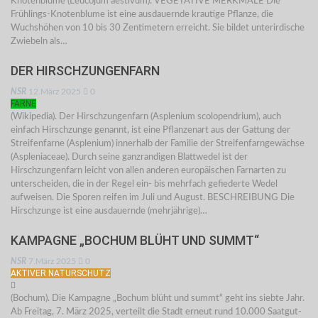
Knotenblume (Leucojum aestivum). VEGETATIVE MERKMALE Die
Frühlings-Knotenblume ist eine ausdauernde krautige Pflanze, die
Wuchshöhen von 10 bis 30 Zentimetern erreicht. Sie bildet unterirdische
Zwiebeln als…
DER HIRSCHZUNGENFARN
NSR
12.März 2025
0
FARNE
(Wikipedia). Der Hirschzungenfarn (Asplenium scolopendrium), auch
einfach Hirschzunge genannt, ist eine Pflanzenart aus der Gattung der
Streifenfarne (Asplenium) innerhalb der Familie der Streifenfarngewächse
(Aspleniaceae). Durch seine ganzrandigen Blattwedel ist der
Hirschzungenfarn leicht von allen anderen europäischen Farnarten zu
unterscheiden, die in der Regel ein- bis mehrfach gefiederte Wedel
aufweisen. Die Sporen reifen im Juli und August. BESCHREIBUNG Die
Hirschzunge ist eine ausdauernde (mehrjährige)…
KAMPAGNE „BOCHUM BLÜHT UND SUMMT“
NSR
7.März 2025
0
AKTIVER NATURSCHUTZ
(Bochum). Die Kampagne „Bochum blüht und summt“ geht ins siebte Jahr.
Ab Freitag, 7. März 2025, verteilt die Stadt erneut rund 10.000 Saatgut-