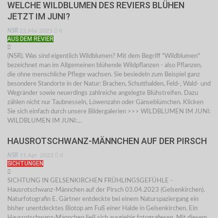
WELCHE WILDBLUMEN DES REVIERS BLÜHEN
JETZT IM JUNI?
NSR
22.Mai 2023
0
AUS DEM REVIER
(NSR). Was sind eigentlich Wildblumen? Mit dem Begriff "Wildblumen"
bezeichnet man im Allgemeinen blühende Wildpflanzen - also Pflanzen,
die ohne menschliche Pflege wachsen. Sie besiedeln zum Beispiel ganz
besondere Standorte in der Natur: Brachen, Schutthalden, Feld-, Wald- und
Wegränder sowie neuerdings zahlreiche angelegte Blühstreifen. Dazu
zählen nicht nur Taubnesseln, Löwenzahn oder Gänseblümchen. Klicken
Sie sich einfach durch unsere Bildergalerien >>> WILDBLUMEN IM JUNI:
WILDBLUMEN IM JUNI:…
HAUSROTSCHWANZ-MÄNNCHEN AUF DER PIRSCH
NSR
11.Apr. 2023
0
SICHTUNGEN
SICHTUNG IN GELSENKIRCHEN FRÜHLINGSGEFÜHLE -
Hausrotschwanz-Männchen auf der Pirsch 03.04.2023 (Gelsenkirchen).
Naturfotografin E. Gärtner entdeckte bei einem Naturspaziergang ein
bisher unentdecktes Biotop am Fuß einer Halde in Gelsenkirchen. Ein
Hausrotschwanz-Männchen ließ sich ausgiebig fotografieren. Mit diesem