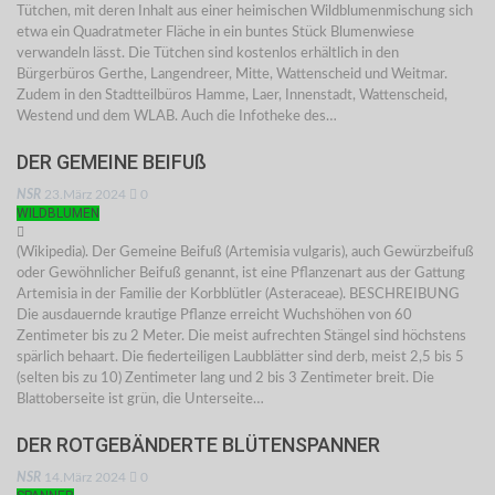
Tütchen, mit deren Inhalt aus einer heimischen Wildblumenmischung sich
etwa ein Quadratmeter Fläche in ein buntes Stück Blumenwiese
verwandeln lässt. Die Tütchen sind kostenlos erhältlich in den
Bürgerbüros Gerthe, Langendreer, Mitte, Wattenscheid und Weitmar.
Zudem in den Stadtteilbüros Hamme, Laer, Innenstadt, Wattenscheid,
Westend und dem WLAB. Auch die Infotheke des…
DER GEMEINE BEIFUß
NSR
23.März 2024
0
WILDBLUMEN
(Wikipedia). Der Gemeine Beifuß (Artemisia vulgaris), auch Gewürzbeifuß
oder Gewöhnlicher Beifuß genannt, ist eine Pflanzenart aus der Gattung
Artemisia in der Familie der Korbblütler (Asteraceae). BESCHREIBUNG
Die ausdauernde krautige Pflanze erreicht Wuchshöhen von 60
Zentimeter bis zu 2 Meter. Die meist aufrechten Stängel sind höchstens
spärlich behaart. Die fiederteiligen Laubblätter sind derb, meist 2,5 bis 5
(selten bis zu 10) Zentimeter lang und 2 bis 3 Zentimeter breit. Die
Blattoberseite ist grün, die Unterseite…
DER ROTGEBÄNDERTE BLÜTENSPANNER
NSR
14.März 2024
0