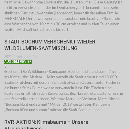
heimische Gewöhnliche Löwenzahn, die „Pusteblume“. Diese Gattung ist
nicht zu verwechseln mit der im Deutschen gleich benannten und sehr
ähnlichen Gattung Löwenzahn (Leontodon) innerhalb derselben Familie.
MERKMALE Der Löwenzahn ist eine ausdauernde krautige Pflanze, die
eine Wuchshöhe von 10 cm bis 30 cm erreicht und in allen Teilen einen
weißen Milchsaft enthält. Seine bis zu 1…
STADT BOCHUM VERSCHENKT WIEDER
WILDBLUMEN-SAATMISCHUNG
NSR
27.Feb. 2023
0
AUS DEM REVIER
(Bochum). Die Wildblumen-Kampagne „Bochum blüht und summt“ geht
ins fünfte Jahr: Ab dem 1. März verteilt die Stadt erneut rund 10.000
Saatgut-Tütchen, mit deren Inhalt sich etwa ein Quadratmeter Fläche in
ein buntes Stück Blumenwiese verwandeln lässt. Die Tütchen sind
kostenlos erhältlich in den Bürgerbüros, Bezirksvertretungsstellen und in
den Stadtteilzentren Linden, Weitmar Mark und Weitmar-Mitte. Aktion
"Bochum blüht und summt“ Mit der 2019 gestarteten Kampagne
„Bochum blüht und summt“ möchte die Stadt Bochum einen…
RVR-AKTION: Klimabäume – Unsere
Streuobstwiese