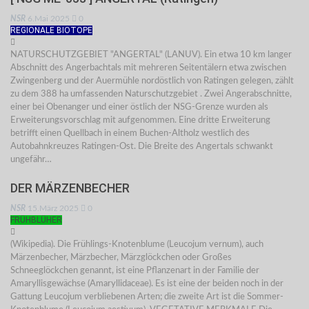
NSR
6.Mai 2025
0
REGIONALE BIOTOPE
NATURSCHUTZGEBIET "ANGERTAL" (LANUV). Ein etwa 10 km langer
Abschnitt des Angerbachtals mit mehreren Seitentälern etwa zwischen
Zwingenberg und der Auermühle nordöstlich von Ratingen gelegen, zählt
zu dem 388 ha umfassenden Naturschutzgebiet . Zwei Angerabschnitte,
einer bei Obenanger und einer östlich der NSG-Grenze wurden als
Erweiterungsvorschlag mit aufgenommen. Eine dritte Erweiterung
betrifft einen Quellbach in einem Buchen-Altholz westlich des
Autobahnkreuzes Ratingen-Ost. Die Breite des Angertals schwankt
ungefähr…
DER MÄRZENBECHER
NSR
15.März 2025
0
FRÜHBLÜHER
(Wikipedia). Die Frühlings-Knotenblume (Leucojum vernum), auch
Märzenbecher, Märzbecher, Märzglöckchen oder Großes
Schneeglöckchen genannt, ist eine Pflanzenart in der Familie der
Amaryllisgewächse (Amaryllidaceae). Es ist eine der beiden noch in der
Gattung Leucojum verbliebenen Arten; die zweite Art ist die Sommer-