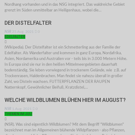
Nordhang vorhanden und in das NSG integriert. Das waldreiche Gebiet
grenzt im Süden unmittelbar an Heiligenhaus, wobei die…
DER DISTELFALTER
NSR
25.Aug. 2021
0
EDELFALTER
(Wikipedia). Der Distelfalter ist ein Schmetterling aus der Familie der
Edelfalter. Als Wanderfalter und kommen in ganz Europa, Nordafrika,
Asien, Nordamerika und Australien vor - teils bis in 3.000 Metern Höhe.
In Europa sind sie nur in den heißen Mittelmeergebieten dauerhaft
bodenständig. Sie leben vorwiegend in trockenem Gelände, wie z.B. auf
Trockenrasen, Haldenbrachen. Man findet sie nahezu überall in großer
Zahl, wo Disteln wachsen. FUTTERPFLANZEN DER RAUPEN
Natternkopf, Gewöhnlicher Beifuß, Kratzdistel,…
WELCHE WILDBLUMEN BLÜHEN HIER IM AUGUST?
NSR
1.Aug. 2021
0
THEMEN IM JULI
(NSR). Was sind eigentlich Wildblumen? Mit dem Begriff "Wildblumen"
bezeichnet man im Allgemeinen blühende Wildpflanzen - also Pflanzen,