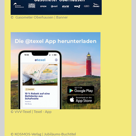
© Gasometer Oberhausen | Banner
© VVV-Texel | Texel - App
© KOSMOS-Verlag | Jubiläums-Buchtitel