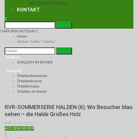
NETZWERK & LINKS
KONTAKT
[ NATURSCHUTZruhr ]
Home
Weitere Treffer “Halden”
Kategorien:
HALDEN IM REVIER
Suchbegriffe:
Haldenbewohner
Haldenbrache
Haldennatur
Halden im Revier
RVR-SOMMERSERIE HALDEN (6): Wo Besucher blau
sehen – die Halde Großes Holz
NSR
29.Juli 2022
0
AUS DEM REVIER