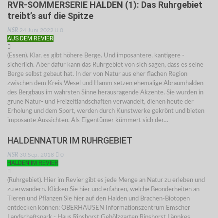
RVR-SOMMERSERIE HALDEN (1): Das Ruhrgebiet
treibt’s auf die Spitze
NSR
24.Juni 2022
0
AUS DEM REVIER
(Essen). Klar, es gibt höhere Berge. Und imposantere, kantigere -
sicherlich. Aber dafür kann das Ruhrgebiet von sich sagen, dass es seine
Berge selbst gebaut hat. In der von Natur aus eher flachen Region
zwischen dem Kreis Wesel und Hamm setzen ehemalige Abraumhalden
des Bergbaus im wahrsten Sinne herausragende Akzente. Sie wurden in
grüne Natur- und Freizeitlandschaften verwandelt, dienen heute der
Erholung und dem Sport, werden durch Kunstwerke gekrönt und bieten
imposante Aussichten. Als Eigentümer kümmert sich der…
HALDENNATUR IM RUHRGEBIET
NSR
30.Sep. 2018
0
HALDEN IM REVIER
(Ruhrgebiet). Hier im Revier gibt es jede Menge an Natur zu erleben und
zu erwandern. Klicken Sie hier und erfahren, welche Beonderheiten an
Tieren und Pflanzen Sie hier auf den Halden und Brachen-Biotopen
entdecken können: OBERHAUSEN Informationszentrum Emscher
Landschaftspark - Haus Ripshorst Gehölzgarten Ripshorst Läppkes