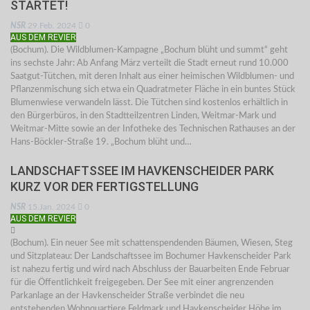
STARTET!
NSR
29.Feb. 2024
0
AUS DEM REVIER
(Bochum). Die Wildblumen-Kampagne „Bochum blüht und summt“ geht
ins sechste Jahr: Ab Anfang März verteilt die Stadt erneut rund 10.000
Saatgut-Tütchen, mit deren Inhalt aus einer heimischen Wildblumen- und
Pflanzenmischung sich etwa ein Quadratmeter Fläche in ein buntes Stück
Blumenwiese verwandeln lässt. Die Tütchen sind kostenlos erhältlich in
den Bürgerbüros, in den Stadtteilzentren Linden, Weitmar-Mark und
Weitmar-Mitte sowie an der Infotheke des Technischen Rathauses an der
Hans-Böckler-Straße 19. „Bochum blüht und…
LANDSCHAFTSSEE IM HAVKENSCHEIDER PARK
KURZ VOR DER FERTIGSTELLUNG
NSR
15.Jan. 2024
0
AUS DEM REVIER
(Bochum). Ein neuer See mit schattenspendenden Bäumen, Wiesen, Steg
und Sitzplateau: Der Landschaftssee im Bochumer Havkenscheider Park
ist nahezu fertig und wird nach Abschluss der Bauarbeiten Ende Februar
für die Öffentlichkeit freigegeben. Der See mit einer angrenzenden
Parkanlage an der Havkenscheider Straße verbindet die neu
entstehenden Wohnquartiere Feldmark und Havkenscheider Höhe im