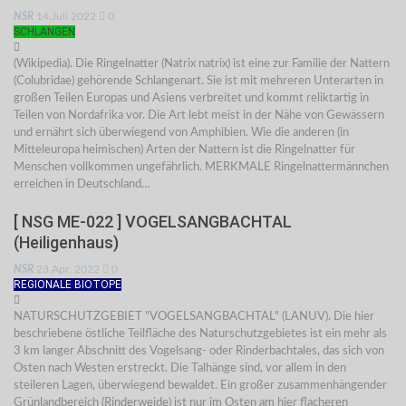
NSR
14.Juli 2022
0
SCHLANGEN
(Wikipedia). Die Ringelnatter (Natrix natrix) ist eine zur Familie der Nattern
(Colubridae) gehörende Schlangenart. Sie ist mit mehreren Unterarten in
großen Teilen Europas und Asiens verbreitet und kommt reliktartig in
Teilen von Nordafrika vor. Die Art lebt meist in der Nähe von Gewässern
und ernährt sich überwiegend von Amphibien. Wie die anderen (in
Mitteleuropa heimischen) Arten der Nattern ist die Ringelnatter für
Menschen vollkommen ungefährlich. MERKMALE Ringelnattermännchen
erreichen in Deutschland…
[ NSG ME-022 ] VOGELSANGBACHTAL
(Heiligenhaus)
NSR
23.Apr. 2022
0
REGIONALE BIOTOPE
NATURSCHUTZGEBIET "VOGELSANGBACHTAL" (LANUV). Die hier
beschriebene östliche Teilfläche des Naturschutzgebietes ist ein mehr als
3 km langer Abschnitt des Vogelsang- oder Rinderbachtales, das sich von
Osten nach Westen erstreckt. Die Talhänge sind, vor allem in den
steileren Lagen, überwiegend bewaldet. Ein großer zusammenhängender
Grünlandbereich (Rinderweide) ist nur im Osten am hier flacheren